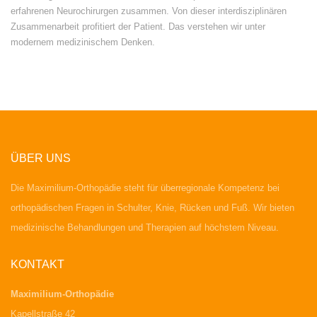
erfahrenen Neurochirurgen zusammen. Von dieser interdisziplinären
Zusammenarbeit profitiert der Patient. Das verstehen wir unter
modernem medizinischem Denken.
ÜBER UNS
Die Maximilium-Orthopädie steht für überregionale Kompetenz bei
orthopädischen Fragen in Schulter, Knie, Rücken und Fuß. Wir bieten
medizinische Behandlungen und Therapien auf höchstem Niveau.
KONTAKT
Maximilium-Orthopädie
Kapellstraße 42