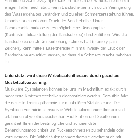
Anhaltende Schmerzsymptomatik im Bereich der Wirbelsäule findet in
einigen Fällen auch statt, wenn Bandscheiben sich durch Verringerung
des Wassergehaltes verändern und zu einer Schmerzentstehung führen.
Ursache ist ein erhöhter Druck der Bandscheibe. Unter
Dämmerschlafnarkose ist es möglich eine Discographie
(Kontrastmitteldarstellung der Bandscheibe) durchzuführen. Wird die
Bandscheibe durch Druckerhöhung schmerzhaft (memory pain
Zeichen), kann mittels Lasertherapie minimal invasiv der Druck der
Bandscheibe erniedrigt werden, so dass die Schmerzursache behoben
ist.
Unterstützt wird diese Wirbelsäulentherapie durch gezieltes
Muskelaufbautraining.
Muskuläre Dysbalancen können bei uns im Maximilium exakt durch
modernste Kraftmesstechniken diagnostiziert werden. Daraufhin folgt
die gezielte Trainingstherapie zur muskulären Stabilisierung. Die
Symbiose von minimal invasiver Wirbelsäulenschmerztherapie und
erfahrenen physiotherapeutischen Fachkräften und Sportlehrern
garantiert Ihnen die bestmögliche und schonendste
Behandlungsmöglichkeit um Rückenschmerzen zu behandeln oder
vorzubeugen. Die Wirbelsäulenschmerztherapie arbeitet auch mit